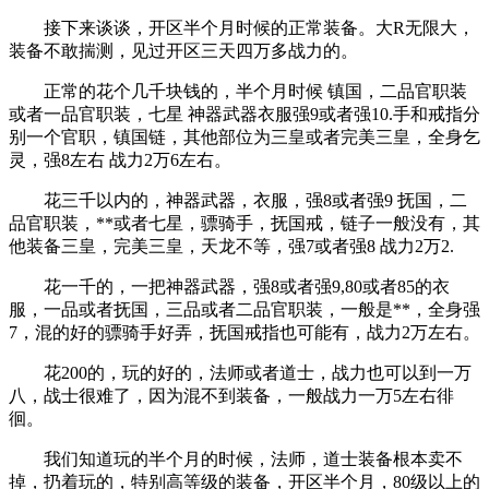
接下来谈谈，开区半个月时候的正常装备。大R无限大，
装备不敢揣测，见过开区三天四万多战力的。
正常的花个几千块钱的，半个月时候 镇国，二品官职装
或者一品官职装，七星 神器武器衣服强9或者强10.手和戒指分
别一个官职，镇国链，其他部位为三皇或者完美三皇，全身乞
灵，强8左右 战力2万6左右。
花三千以内的，神器武器，衣服，强8或者强9 抚国，二
品官职装，**或者七星，骠骑手，抚国戒，链子一般没有，其
他装备三皇，完美三皇，天龙不等，强7或者强8 战力2万2.
花一千的，一把神器武器，强8或者强9,80或者85的衣
服，一品或者抚国，三品或者二品官职装，一般是**，全身强
7，混的好的骠骑手好弄，抚国戒指也可能有，战力2万左右。
花200的，玩的好的，法师或者道士，战力也可以到一万
八，战士很难了，因为混不到装备，一般战力一万5左右徘
徊。
我们知道玩的半个月的时候，法师，道士装备根本卖不
掉，扔着玩的，特别高等级的装备，开区半个月，80级以上的