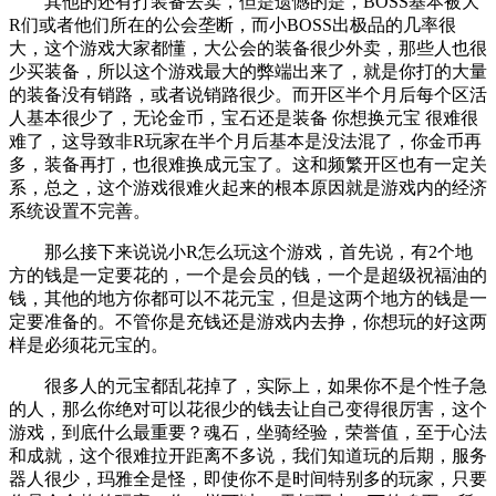
其他的还有打装备去卖，但是遗憾的是，BOSS基本被大
R们或者他们所在的公会垄断，而小BOSS出极品的几率很
大，这个游戏大家都懂，大公会的装备很少外卖，那些人也很
少买装备，所以这个游戏最大的弊端出来了，就是你打的大量
的装备没有销路，或者说销路很少。而开区半个月后每个区活
人基本很少了，无论金币，宝石还是装备 你想换元宝 很难很
难了，这导致非R玩家在半个月后基本是没法混了，你金币再
多，装备再打，也很难换成元宝了。这和频繁开区也有一定关
系，总之，这个游戏很难火起来的根本原因就是游戏内的经济
系统设置不完善。
那么接下来说说小R怎么玩这个游戏，首先说，有2个地
方的钱是一定要花的，一个是会员的钱，一个是超级祝福油的
钱，其他的地方你都可以不花元宝，但是这两个地方的钱是一
定要准备的。不管你是充钱还是游戏内去挣，你想玩的好这两
样是必须花元宝的。
很多人的元宝都乱花掉了，实际上，如果你不是个性子急
的人，那么你绝对可以花很少的钱去让自己变得很厉害，这个
游戏，到底什么最重要？魂石，坐骑经验，荣誉值，至于心法
和成就，这个很难拉开距离不多说，我们知道玩的后期，服务
器人很少，玛雅全是怪，即使你不是时间特别多的玩家，只要