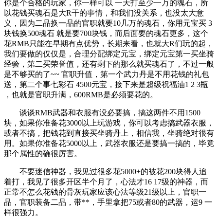
你是个合格的玩家，你一样可以 一天打至少一万的魂石，所
以花钱买魂石是大R干的事情，和我们没关系，也没太大意
义，因为二品换一品的官职就要10几万的魂石，你用元宝买 3
块钱换500魂石 就是要700块钱，而后面要的魂石更多，这个
花RMB只能在早期有点优势，长期来看，也就大R们玩的起，
我们要做的仅仅是，合理分配绑定元宝，绑定元宝第一买坐骑
经验，第二买荣誉值，还有剩下的那么就买魂石了，不过一般
是不够买的了~~ 官职升值，第一个武力丹是不用花钱的礼包
送，第二个事七彩石 4500元宝，接下来是超级祝福油1 2 3瓶
，也就是官职升满，600RMB是必须要花的。
谈谈RMB武器和衣服有没必要搞，搞这两件不用1500
块，如果你准备花3000以上玩游戏，你可以考虑搞武器衣服，
或者不搞，把钱花到直接买坐骑丹上，相信我，坐骑绝对很有
用。如果你准备花5000以上，武器衣服还是要搞一搞的，毕竟
那个属性的确很厉害。
不要迷信神器，我见过很多花5000+的被花200块得人追
着打，我见了很多开区半个月了，心法才16 17级的神器，而
正常不怎么花钱的骨灰玩家应该心法等级21级以上，官职一
品，官职装备二品，带**，手里拿把75或者80的武器，运9 一
样很强力。