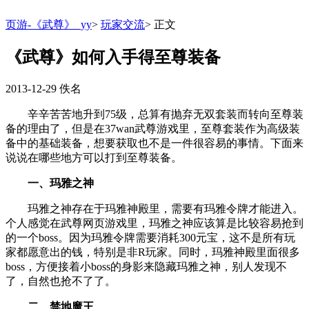
页游-《武尊》_yy
>
玩家交流
>
正文
《武尊》如何入手得至尊装备
2013-12-29
佚名
辛辛苦苦地升到75级，总算有抛弃无双套装而转向至尊装
备的理由了，但是在37wan武尊游戏里，至尊套装作为高级装
备中的基础装备，想要获取也不是一件很容易的事情。下面来
说说在哪些地方可以打到至尊装备。
一、玛雅之神
玛雅之神存在于玛雅神殿里，需要有玛雅令牌才能进入。
个人感觉在武尊网页游戏里，玛雅之神应该算是比较容易抢到
的一个boss。因为玛雅令牌需要消耗300元宝，这不是所有玩
家都愿意出的钱，特别是非R玩家。同时，玛雅神殿里面很多
boss，方便接着小boss的身影来隐藏玛雅之神，别人发现不
了，自然也抢不了了。
二、禁地魔王