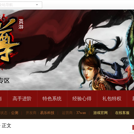
南
高手进阶
特色系统
经验心得
礼包特权
试状态：
公测
|
开发商：
易乐科技
|
运营商：
37wan
|
游戏官网
|
在线客服
>
正文