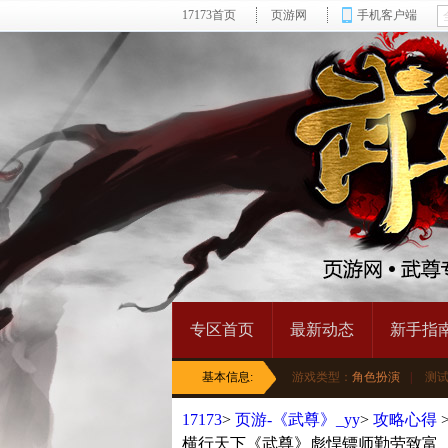
17173首页
页游网
手机客户端
专区首页
最新动态
新手指
基本信息:
游戏类型：
角色扮演
|
测
17173
>
页游-《武尊》_yy
>
攻略心得
横行天下《武尊》彪悍镖师勤劳致富