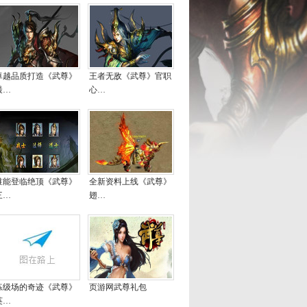
卓越品质打造《武尊》
王者无敌《武尊》官职
最…
心…
谁能登临绝顶《武尊》
全新资料上线《武尊》
三…
翅…
练级场的奇迹《武尊》
页游网武尊礼包
英…