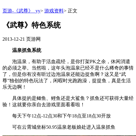
页游-《武尊》_yy
>
游戏资料
>
正文
《武尊》特色系统
2013-12-21
页游网
温泉抓鱼系统
泡温泉，有助于活血疏经，是你打架PK之余，休闲消遣
的必须之举。当然啦，这年头泡温泉已经不是什么稀奇的事情
了，但是你有没有听过边泡温泉还能边捉鱼啊？这又是“武
尊”独创的特色玩法了，闲暇时光跑跑澡，捉捉鱼，真是生活
乐无边啊！
具体捉的是鲫鱼、鲤鱼还是大鲨鱼？抓鱼还可获得大量经
验！这就要你亲自去游戏里面看看啦！
每天下午12点-12点30和下午18点至18点30开放
可在云霄城坐标50.95温泉老板娘处进入温泉抓鱼