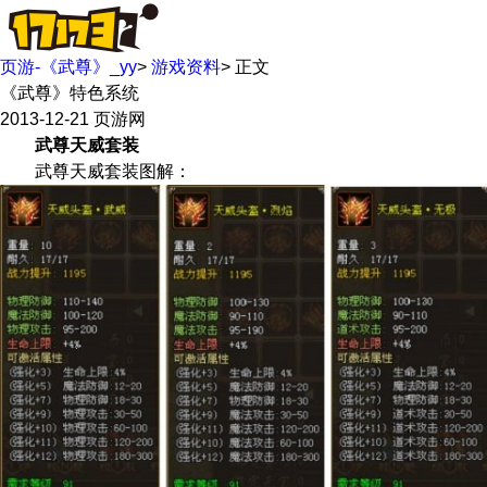
页游-《武尊》_yy
>
游戏资料
>
正文
《武尊》特色系统
2013-12-21
页游网
武尊天威套装
武尊天威套装图解：