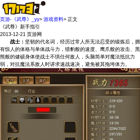
页游-《武尊》_yy
>
游戏资料
>
正文
《武尊》新手指引
2013-12-21
页游网
战士：
坚韧的代名词，经历过常人所无法忍受的锻炼后，拥
有惊人的体格与单体战斗力，猎豹般的速度、鹰爪般的攻击、黑
熊般的健硕身体使战士不惧任何敌人，头脑简单对魔法抵抗力
弱，对抗魔法系敌人时讲求速战速决，避免被其拖垮体力。